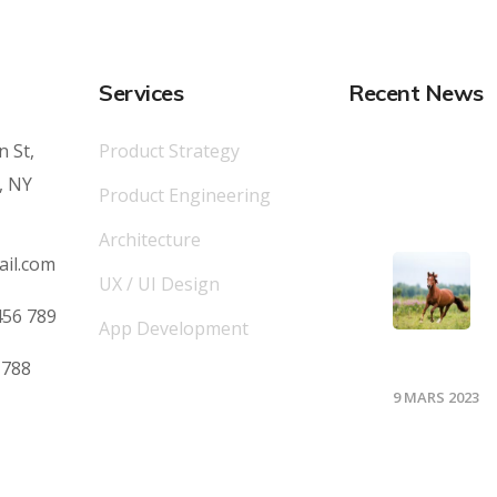
Services
Recent News
n St,
Product Strategy
, NY
Product Engineering
Architecture
ail.com
UX / UI Design
456 789
App Development
du cheval
 788
9 MARS 2023