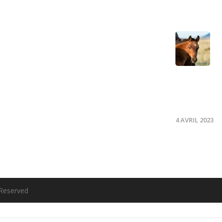
immunitaire
la jument au
poulain
4 AVRIL 2023
 Reserved