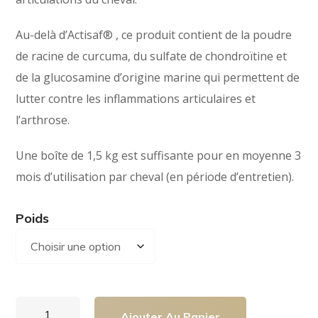
41.00€
Au-delà d’Actisaf® , ce produit contient de la poudre
à
de racine de curcuma, du sulfate de chondroïtine et
588.00€
de la glucosamine d’origine marine qui permettent de
lutter contre les inflammations articulaires et
l’arthrose.
Une boîte de 1,5 kg est suffisante pour en moyenne 3
mois d’utilisation par cheval (en période d’entretien).
Poids
Ajouter Au Panier