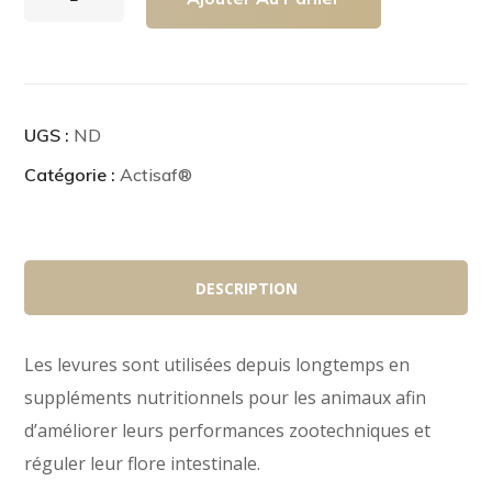
quantité
de
EW
Articulation
UGS :
ND
Catégorie :
Actisaf®
DESCRIPTION
Les levures sont utilisées depuis longtemps en
suppléments nutritionnels pour les animaux afin
d’améliorer leurs performances zootechniques et
réguler leur flore intestinale.