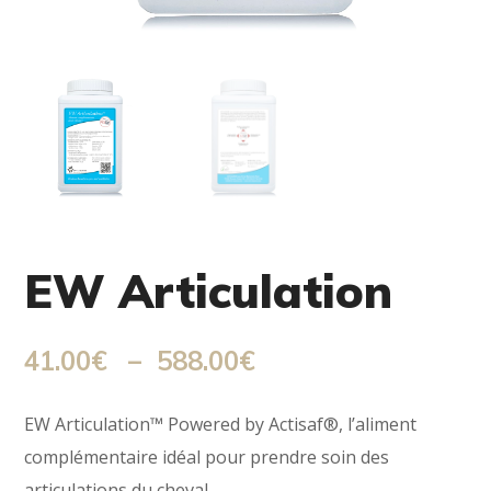
EW Articulation
Plage
41.00
€
–
588.00
€
de
EW Articulation™ Powered by Actisaf®, l’aliment
prix :
complémentaire idéal pour prendre soin des
articulations du cheval.