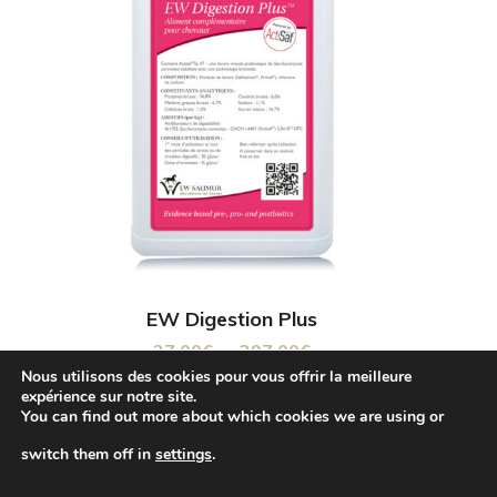
570.00€
options
peuvent
être
choisies
sur
la
page
Ce
EW Digestion Plus
du
Plage
27.00
€
–
397.00
€
produit
Nous utilisons des cookies pour vous offrir la meilleure
de
produit
expérience sur notre site.
a
You can find out more about which cookies we are using or
prix :
plusieurs
switch them off in
settings
.
27.00€
variations.