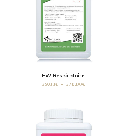
Ce
EW Respiratoire
Plage
39.00
€
–
570.00
€
produit
de
a
prix :
plusieurs
39.00€
variations.
à
Les