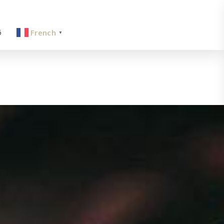
6
French
▼