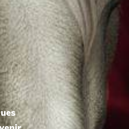
gues
venir