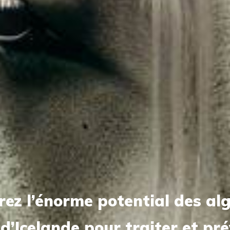
ez l’énorme potential des al
d’Icelande pour traiter et pré