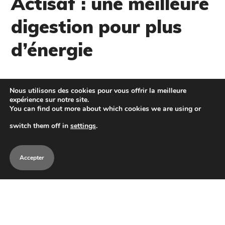
Actisaf : une meilleure
digestion pour plus
d’énergie
Nous utilisons des cookies pour vous offrir la meilleure
Pourquoi choisir les produits EW Saumur ?
expérience sur notre site.
You can find out more about which cookies we are using or
switch them off in
settings
.
Un engagement de produits de qualité
développés et fabriqués en étroite collaboration
Accepter
avec les nutritionnistes et vétérinaires de grands
laboratoires de Lesaffre, Zinpro et Equine74
assurant une haute technicité et une parfaite
assimilation.