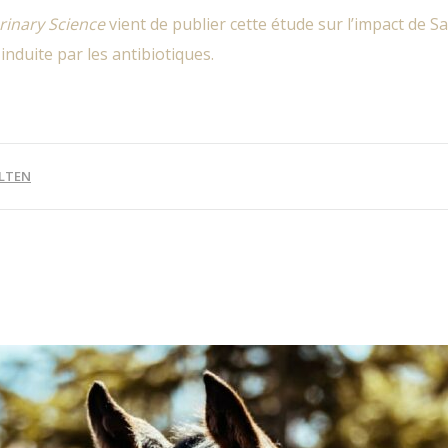
erinary Science
vient de publier cette étude sur l’impact de S
induite par les antibiotiques.
LTEN