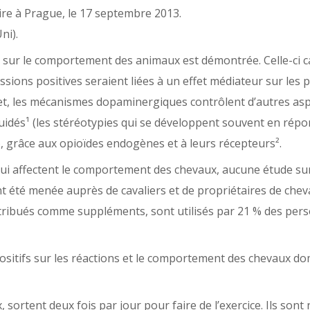
ire à Prague, le 17 septembre 2013.
ni).
c47 sur le comportement des animaux est démontrée. Celle-ci 
ssions positives seraient liées à un effet médiateur sur les
effet, les mécanismes dopaminergiques contrôlent d’autres asp
dés¹ (les stéréotypies qui se développent souvent en répon
, grâce aux opioïdes endogènes et à leurs récepteurs².
ui affectent le comportement des chevaux, aucune étude sur l
 été menée auprès de cavaliers et de propriétaires de cheva
tribués comme suppléments, sont utilisés par 21 % des per
 positifs sur les réactions et le comportement des chevaux do
sortent deux fois par jour pour faire de l’exercice. Ils sont