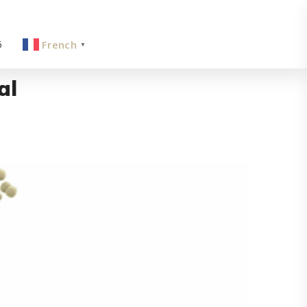
6
French
▼
al