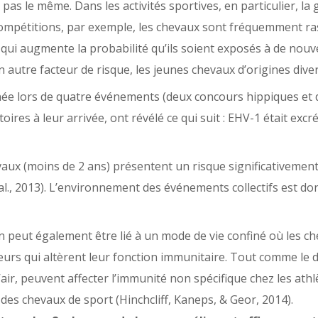
pas le même. Dans les activités sportives, en particulier, la 
 compétitions, par exemple, les chevaux sont fréquemment r
s qui augmente la probabilité qu’ils soient exposés à de no
un autre facteur de risque, les jeunes chevaux d’origines di
née lors de quatre événements (deux concours hippiques et
toires à leur arrivée, ont révélé ce qui suit : EHV-1 était ex
vaux (moins de 2 ans) présentent un risque significativement
l., 2013). L’environnement des événements collectifs est do
n peut également être lié à un mode de vie confiné où les
eurs qui altèrent leur fonction immunitaire. Tout comme le d
’air, peuvent affecter l’immunité non spécifique chez les at
 des chevaux de sport (Hinchcliff, Kaneps, & Geor, 2014).