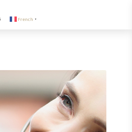
6
French
▼