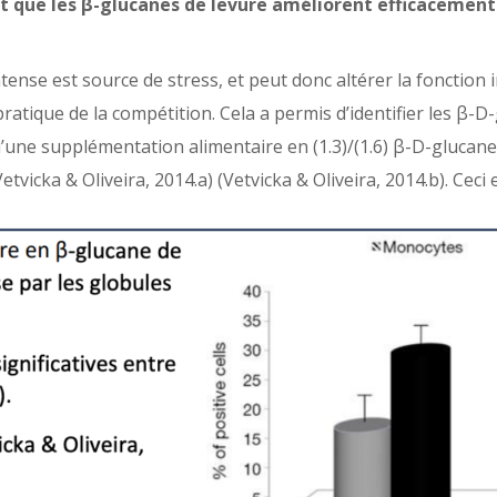
t que les β-glucanes de levure améliorent efficacemen
intense est source de stress, et peut donc altérer la fonction
ratique de la compétition. Cela a permis d’identifier les β-
u’une supplémentation alimentaire en (1.3)/(1.6) β-D-glucan
tvicka & Oliveira, 2014.a) (Vetvicka & Oliveira, 2014.b). Ceci 